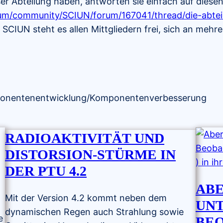
eser Abteilung haben, antworten sie einfach auf diese
rum/community/SCIUN/forum/167041/thread/die-abtei
SCIUN steht es allen Mittgliedern frei, sich an mehre
ponentenentwicklung/Komponentenverbesserung
RADIOAKTIVITÄT UND
DISTORSION-STÜRME IN
DER PTU 4.2
ABE
Mit der Version 4.2 kommt neben dem
UNT
dynamischen Regen auch Strahlung sowie
e
BE