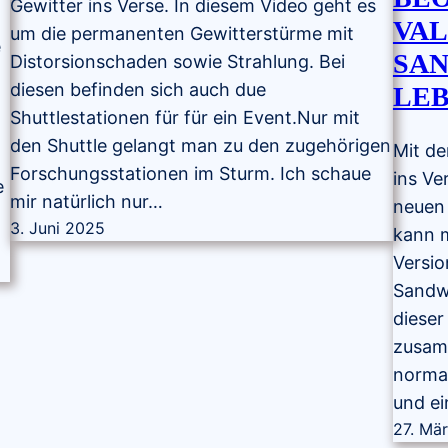
Gewitter ins Verse. In diesem Video geht es
VAL
um die permanenten Gewitterstürme mit
e
SAN
Distorsionschaden sowie Strahlung. Bei
diesen befinden sich auch due
LE
Shuttlestationen für für ein Event.Nur mit
den Shuttle gelangt man zu den zugehörigen
Mit de
e
Forschungsstationen im Sturm. Ich schaue
ins Ve
e
mir natürlich nur…
neuen
3. Juni 2025
kann m
Versio
Sandwü
dieser
zusam
normal
und e
27. Mä