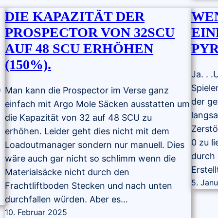
DIE KAPAZITÄT DER
WEN
PROSPECTOR VON 32SCU
EIN
AUF 48 SCU ERHÖHEN
PYR
(150%).
Ja. . 
Spiele
)
Man kann die Prospector im Verse ganz
der ge
einfach mit Argo Mole Säcken ausstatten um
langsa
die Kapazität von 32 auf 48 SCU zu
Zerstö
erhöhen. Leider geht dies nicht mit dem
0 zu l
Loadoutmanager sondern nur manuell. Dies
durch 
wäre auch gar nicht so schlimm wenn die
Erstel
Materialsäcke nicht durch den
5. Jan
Frachtliftboden Stecken und nach unten
durchfallen würden. Aber es…
10. Februar 2025