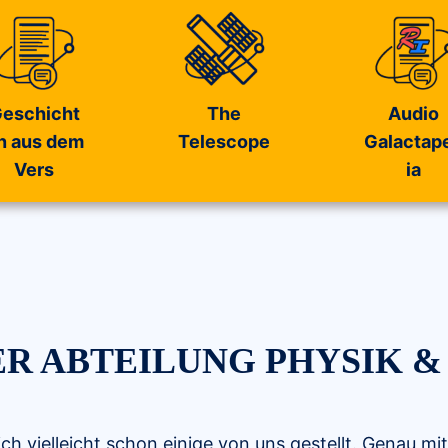
eschicht
The
Audio
n aus dem
Telescope
Galactap
Vers
ia
R ABTEILUNG PHYSIK &
ch vielleicht schon einige von uns gestellt. Genau mi